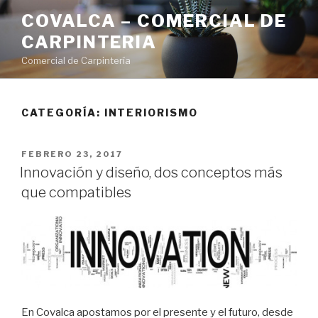
Saltar
COVALCA – COMERCIAL DE
al
CARPINTERIA
contenido
Comercial de Carpintería
CATEGORÍA:
INTERIORISMO
PUBLICADO
FEBRERO 23, 2017
EL
Innovación y diseño, dos conceptos más
que compatibles
En Covalca apostamos por el presente y el futuro, desde