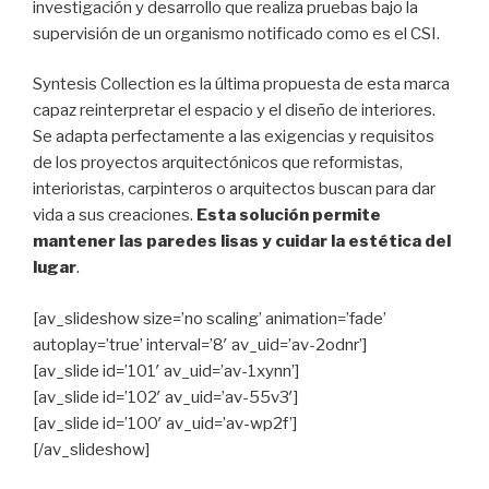
investigación y desarrollo que realiza pruebas bajo la
supervisión de un organismo notificado como es el CSI.
Syntesis Collection es la última propuesta de esta marca
capaz reinterpretar el espacio y el diseño de interiores.
Se adapta perfectamente a las exigencias y requisitos
de los proyectos arquitectónicos que reformistas,
interioristas, carpinteros o arquitectos buscan para dar
vida a sus creaciones.
Esta solución permite
mantener las paredes lisas y cuidar la estética del
lugar
.
[av_slideshow size=’no scaling’ animation=’fade’
autoplay=’true’ interval=’8′ av_uid=’av-2odnr’]
[av_slide id=’101′ av_uid=’av-1xynn’]
[av_slide id=’102′ av_uid=’av-55v3′]
[av_slide id=’100′ av_uid=’av-wp2f’]
[/av_slideshow]